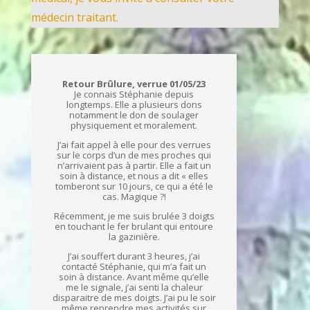
médecin traitant.
Retour Brûlure, verrue 01/05/23
Je connais Stéphanie depuis
longtemps. Elle a plusieurs dons
notamment le don de soulager
physiquement et moralement.
J’ai fait appel à elle pour des verrues
sur le corps d’un de mes proches qui
n’arrivaient pas à partir. Elle a fait un
soin à distance, et nous a dit « elles
tomberont sur 10 jours, ce qui a été le
cas. Magique ?!
Récemment, je me suis brulée 3 doigts
en touchant le fer brulant qui entoure
la gazinière.
J’ai souffert durant 3 heures, j’ai
contacté Stéphanie, qui m’a fait un
soin à distance. Avant même qu’elle
me le signale, j’ai senti la chaleur
disparaitre de mes doigts. J’ai pu le soir
même reprendre mes activités sur