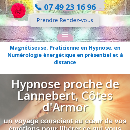
📞
07 49 23 16 96
Prendre Rendez-vous
Magnétiseuse, Praticienne en Hypnose, en
Numérologie énergétique en présentiel et à
distance
Hypnose proche de
Lannebert, Côtes
d'Armor
un voyage conscient au cœur de vos
émotions pour libérer ce qui vous