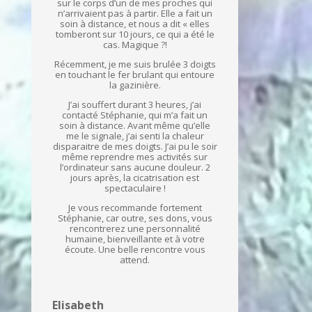
sur le corps d’un de mes proches qui
n’arrivaient pas à partir. Elle a fait un
soin à distance, et nous a dit « elles
tomberont sur 10 jours, ce qui a été le
cas. Magique ?!
Récemment, je me suis brulée 3 doigts
en touchant le fer brulant qui entoure
la gazinière.
J’ai souffert durant 3 heures, j’ai
contacté Stéphanie, qui m’a fait un
soin à distance. Avant même qu’elle
me le signale, j’ai senti la chaleur
disparaitre de mes doigts. J’ai pu le soir
même reprendre mes activités sur
l’ordinateur sans aucune douleur. 2
jours après, la cicatrisation est
spectaculaire !
Je vous recommande fortement
Stéphanie, car outre, ses dons, vous
rencontrerez une personnalité
humaine, bienveillante et à votre
écoute. Une belle rencontre vous
attend.
Elisabeth