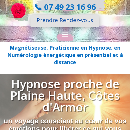
📞
07 49 23 16 96
Prendre Rendez-vous
Magnétiseuse, Praticienne en Hypnose, en
Numérologie énergétique en présentiel et à
distance
Hypnose proche de
Plaine Haute, Côtes
d'Armor
un voyage conscient au cœur de vos
émotions pour libérer ce qui vous