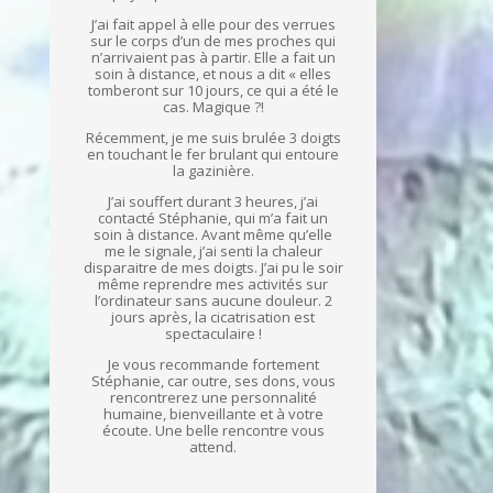
J’ai fait appel à elle pour des verrues
sur le corps d’un de mes proches qui
n’arrivaient pas à partir. Elle a fait un
soin à distance, et nous a dit « elles
tomberont sur 10 jours, ce qui a été le
cas. Magique ?!
Récemment, je me suis brulée 3 doigts
en touchant le fer brulant qui entoure
la gazinière.
J’ai souffert durant 3 heures, j’ai
contacté Stéphanie, qui m’a fait un
soin à distance. Avant même qu’elle
me le signale, j’ai senti la chaleur
disparaitre de mes doigts. J’ai pu le soir
même reprendre mes activités sur
l’ordinateur sans aucune douleur. 2
jours après, la cicatrisation est
spectaculaire !
Je vous recommande fortement
Stéphanie, car outre, ses dons, vous
rencontrerez une personnalité
humaine, bienveillante et à votre
écoute. Une belle rencontre vous
attend.