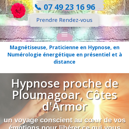
📞
07 49 23 16 96
Prendre Rendez-vous
Magnétiseuse, Praticienne en Hypnose, en
Numérologie énergétique en présentiel et à
distance
Hypnose proche de
Ploumagoar, Côtes
d'Armor
un voyage conscient au cœur de vos
émotions pour libérer ce qui vous