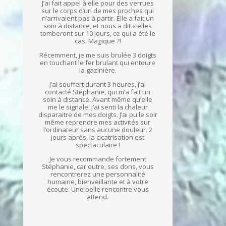
J’ai fait appel à elle pour des verrues
sur le corps d’un de mes proches qui
n’arrivaient pas à partir. Elle a fait un
soin à distance, et nous a dit « elles
tomberont sur 10 jours, ce qui a été le
cas. Magique ?!
Récemment, je me suis brulée 3 doigts
en touchant le fer brulant qui entoure
la gazinière.
J’ai souffert durant 3 heures, j’ai
contacté Stéphanie, qui m’a fait un
soin à distance. Avant même qu’elle
me le signale, j’ai senti la chaleur
disparaitre de mes doigts. J’ai pu le soir
même reprendre mes activités sur
l’ordinateur sans aucune douleur. 2
jours après, la cicatrisation est
spectaculaire !
Je vous recommande fortement
Stéphanie, car outre, ses dons, vous
rencontrerez une personnalité
humaine, bienveillante et à votre
écoute. Une belle rencontre vous
attend.