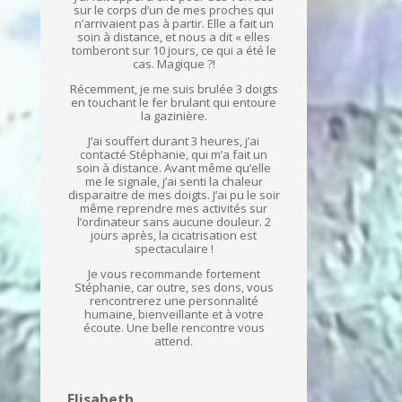
sur le corps d’un de mes proches qui
n’arrivaient pas à partir. Elle a fait un
soin à distance, et nous a dit « elles
tomberont sur 10 jours, ce qui a été le
cas. Magique ?!
Récemment, je me suis brulée 3 doigts
en touchant le fer brulant qui entoure
la gazinière.
J’ai souffert durant 3 heures, j’ai
contacté Stéphanie, qui m’a fait un
soin à distance. Avant même qu’elle
me le signale, j’ai senti la chaleur
disparaitre de mes doigts. J’ai pu le soir
même reprendre mes activités sur
l’ordinateur sans aucune douleur. 2
jours après, la cicatrisation est
spectaculaire !
Je vous recommande fortement
Stéphanie, car outre, ses dons, vous
rencontrerez une personnalité
humaine, bienveillante et à votre
écoute. Une belle rencontre vous
attend.
Elisabeth