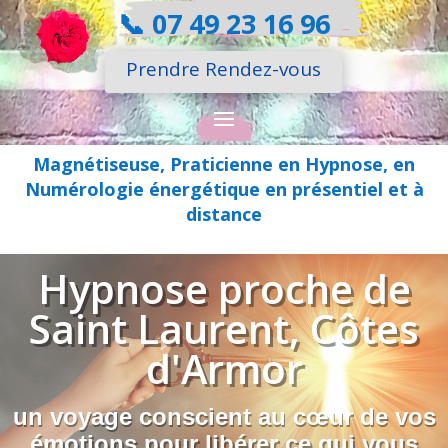
📞
07 49 23 16 96
Prendre Rendez-vous
Magnétiseuse, Praticienne en Hypnose, en
Numérologie énergétique en présentiel et à
distance
Hypnose proche de
Saint Laurent, Côtes
d'Armor
un voyage conscient au cœur de vos
émotions pour libérer ce qui vous