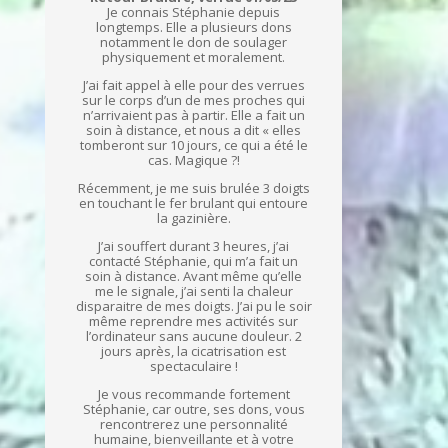
Je connais Stéphanie depuis
longtemps. Elle a plusieurs dons
notamment le don de soulager
physiquement et moralement.
J’ai fait appel à elle pour des verrues
sur le corps d’un de mes proches qui
n’arrivaient pas à partir. Elle a fait un
soin à distance, et nous a dit « elles
tomberont sur 10 jours, ce qui a été le
cas. Magique ?!
Récemment, je me suis brulée 3 doigts
en touchant le fer brulant qui entoure
la gazinière.
J’ai souffert durant 3 heures, j’ai
contacté Stéphanie, qui m’a fait un
soin à distance. Avant même qu’elle
me le signale, j’ai senti la chaleur
disparaitre de mes doigts. J’ai pu le soir
même reprendre mes activités sur
l’ordinateur sans aucune douleur. 2
jours après, la cicatrisation est
spectaculaire !
Je vous recommande fortement
Stéphanie, car outre, ses dons, vous
rencontrerez une personnalité
humaine, bienveillante et à votre