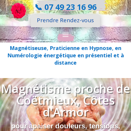
📞
07 49 23 16 96
Prendre Rendez-vous
Magnétiseuse, Praticienne en Hypnose, en
Numérologie énergétique en présentiel et à
distance
Magnétisme proche de
Coëtmieux, Côtes
d'Armor
pour apaiser douleurs, tensions,