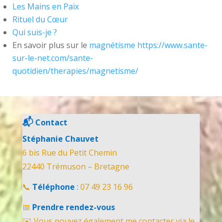
Les Mains en Paix
Rituel du Cœur
Qui suis-je ?
En savoir plus sur le
magnétisme
https://www.sante-
sur-le-net.com/sante-
quotidien/therapies/magnetisme/
📬
Contact
Stéphanie Chauvet
6 bis Rue du Petit Chemin
22440 Trémuson – Bretagne
📞
Téléphone
:
07 49 23 16 96
📅
Prendre rendez-vous
✉️ Vous pouvez également me contacter via le