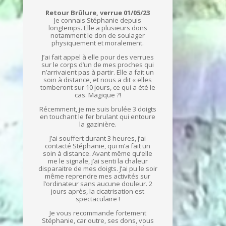
Retour Brûlure, verrue 01/05/23
Je connais Stéphanie depuis
longtemps. Elle a plusieurs dons
notamment le don de soulager
physiquement et moralement.
J’ai fait appel à elle pour des verrues
sur le corps d’un de mes proches qui
n’arrivaient pas à partir. Elle a fait un
soin à distance, et nous a dit « elles
tomberont sur 10 jours, ce qui a été le
cas. Magique ?!
Récemment, je me suis brulée 3 doigts
en touchant le fer brulant qui entoure
la gazinière.
J’ai souffert durant 3 heures, j’ai
contacté Stéphanie, qui m’a fait un
soin à distance. Avant même qu’elle
me le signale, j’ai senti la chaleur
disparaitre de mes doigts. J’ai pu le soir
même reprendre mes activités sur
l’ordinateur sans aucune douleur. 2
jours après, la cicatrisation est
spectaculaire !
Je vous recommande fortement
Stéphanie, car outre, ses dons, vous