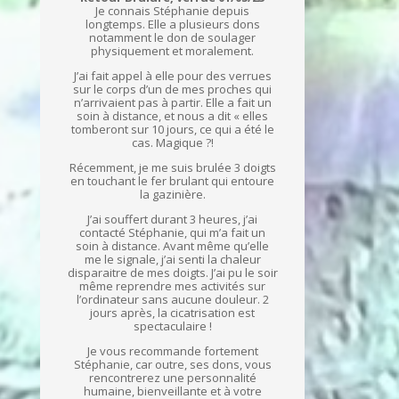
Je connais Stéphanie depuis
longtemps. Elle a plusieurs dons
notamment le don de soulager
physiquement et moralement.
J’ai fait appel à elle pour des verrues
sur le corps d’un de mes proches qui
n’arrivaient pas à partir. Elle a fait un
soin à distance, et nous a dit « elles
tomberont sur 10 jours, ce qui a été le
cas. Magique ?!
Récemment, je me suis brulée 3 doigts
en touchant le fer brulant qui entoure
la gazinière.
J’ai souffert durant 3 heures, j’ai
contacté Stéphanie, qui m’a fait un
soin à distance. Avant même qu’elle
me le signale, j’ai senti la chaleur
disparaitre de mes doigts. J’ai pu le soir
même reprendre mes activités sur
l’ordinateur sans aucune douleur. 2
jours après, la cicatrisation est
spectaculaire !
Je vous recommande fortement
Stéphanie, car outre, ses dons, vous
rencontrerez une personnalité
humaine, bienveillante et à votre