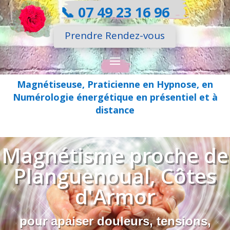
📞
07 49 23 16 96
Prendre Rendez-vous
Magnétiseuse, Praticienne en Hypnose, en
Numérologie énergétique en présentiel et à
distance
Magnétisme proche de
Planguenoual, Côtes
d'Armor
pour apaiser douleurs, tensions,